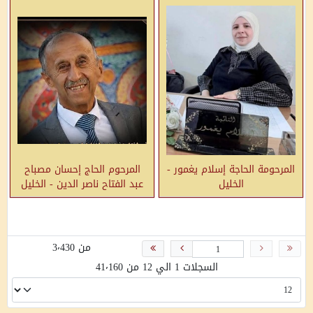
المرحومة الحاجة إسلام يغمور -
المرحوم الحاج إحسان مصباح
الخليل
عبد الفتاح ناصر الدين - الخليل
من 3٬430
السجلات 1 الي 12 من 41٬160