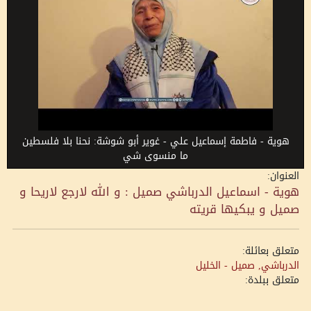
هوية - فاطمة إسماعيل علي - غوير أبو شوشة: نحنا بلا فلسطين
ما منسوى شي
العنوان:
هوية - اسماعيل الدرباشي صميل : و الله لارجع لاريحا و
صميل و يبكيها قريته
متعلق بعائلة:
الدرباشي, صميل - الخليل
متعلق ببلدة: