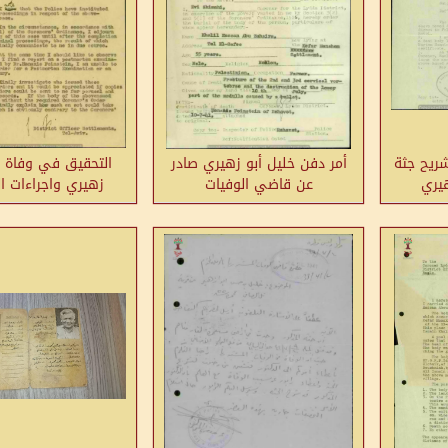
ريح جثة
أمر دفن خليل أبو زهيري صادر
التحقيق في وفاة خ
هيري
عن قاضي الوفيات
زهيري واجراءات ا
والدفن