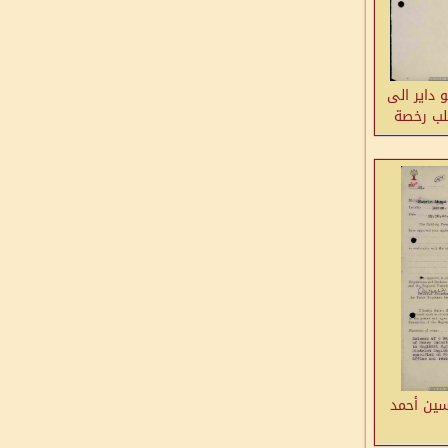
 داير الى
لب رخصة
سين أحمد