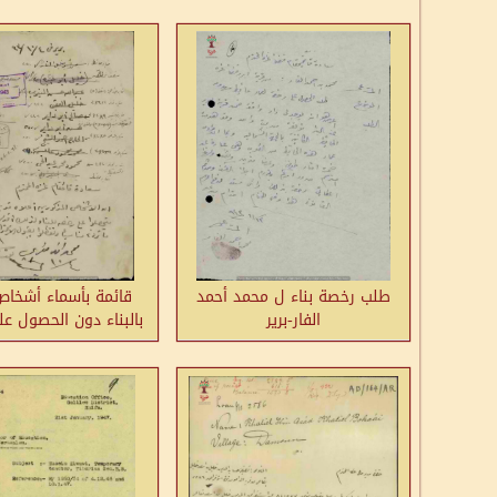
طلب رخصة بناء ل محمد أحمد
قائمة بأسماء أشخاص
الفار-برير
بالبناء دون الحصول ع
في قرية برير