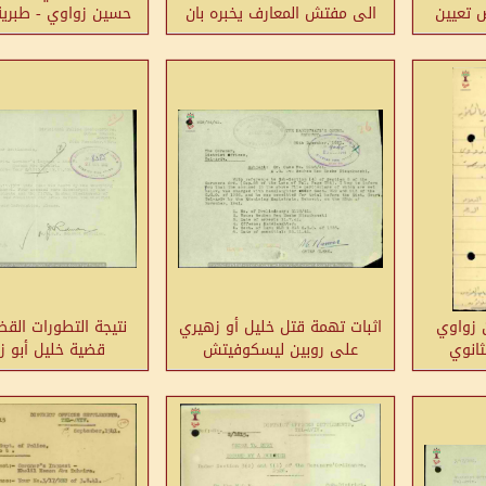
 تعيين
الى مفتش المعارف يخبره بان
حسين زواوي - طبري
ي في
المعلم حسين زواوي قد باشر
طبريا
يا
عمله
 زواوي
اثبات تهمة قتل خليل أو زهيري
نتيجة التطورات الق
انوي
على روبين ليسكوفيتش
قضية خليل أبو ز