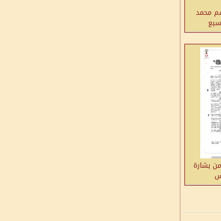
سم محمد
لسبع
ن بشارة
س