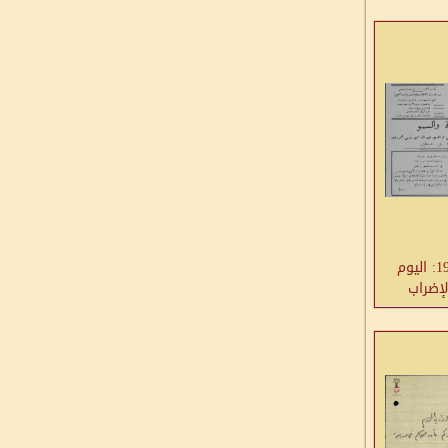
11 تشرين الأول 1936: اليوم
لإضراب
رة