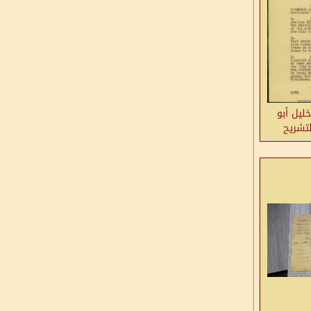
ليل أبو
لتشريح