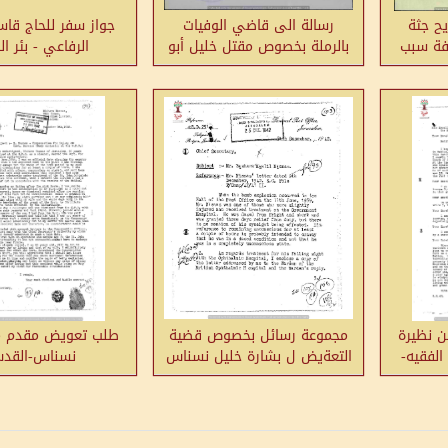
ح جثة
رسالة الى قاضي الوفيات
جواز سفر للحاج قا
رفة سبب
بالرملة بخصوص مقتل خليل أبو
الرفاعي - بئر ا
في
زهيري-تل الصافي
 نظيرة
مجموعة رسائل بخصوص قضية
طلب تعويض مقدم م
لفقيه-
التعةيض ل بشارة خليل نسناس
نسناس-القد
-القدس