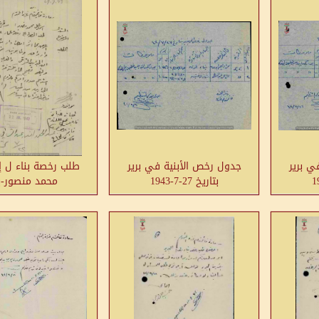
ي برير
جدول رخص الأبنية في برير
طلب رخصة بناء ل إ
بتاريخ 27-7-1943
محمد منصور-بر