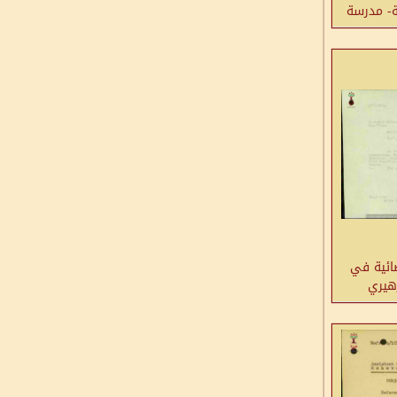
ة- مدرسة
ضائية في
هيري