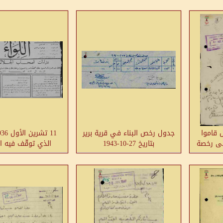
 قاموا
جدول رخص البناء في قرية برير
لى رخصة
بتاريخ 27-10-1943
الذي توقّف فيه ا
واستمرت الثو