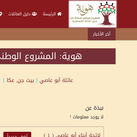
الرئيسة
دليل العائلات
آخر الأخبار
هوية: المشروع الوطني
عائلة
أبو عاصي
[
بيت جن, عكا
]
نبذة عن
لا يوجد معلومات !
لائحة أبناء أبو عاصي (
1
)
أضف جديداً