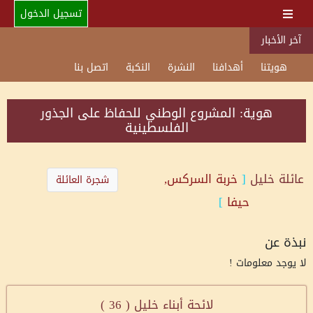
تسجيل الدخول
آخر الأخبار
هويتنا
أهدافنا
النشرة
النكبة
اتصل بنا
هوية: المشروع الوطني للحفاظ على الجذور
الفلسطينية
عائلة
خليل
[
خربة السركس,
شجرة العائلة
حيفا
]
نبذة عن
لا يوجد معلومات !
لائحة أبناء خليل (
36
)