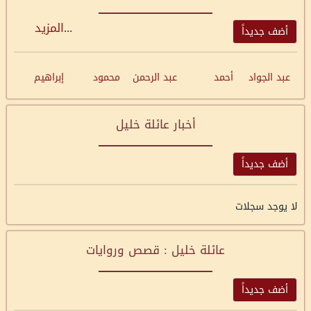
...
المزيد
أضف جديداً
عبد الجواد
أحمد
عبد الرحمن
محمود
إبراهيم
أخبار عائلة خليل
أضف جديداً
لا يوجد سجلات
عائلة خليل : قصص وروايات
أضف جديداً