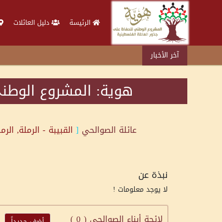
الرئيسة
دليل العائلات
آخر الأخبار
هوية: المشروع الوطني
عائلة
الصوالحي
[
القبيبة - الرملة, الرم
نبذة عن
لا يوجد معلومات !
لائحة أبناء الصوالحي (
0
)
أضف جديداً