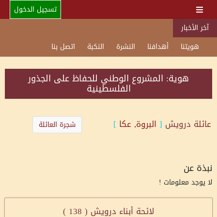
تسجيل الدخول
آخر الأخبار
هويتنا
أهدافنا
النشرة
النكبة
اتصل بنا
هوية: المشروع الوطني للحفاظ على الجذور
الفلسطينية
عائلة
درويش
[
البروة, عكا
]
شجرة العائلة
نبذة عن
لا يوجد معلومات !
لائحة أبناء درويش (
138
)