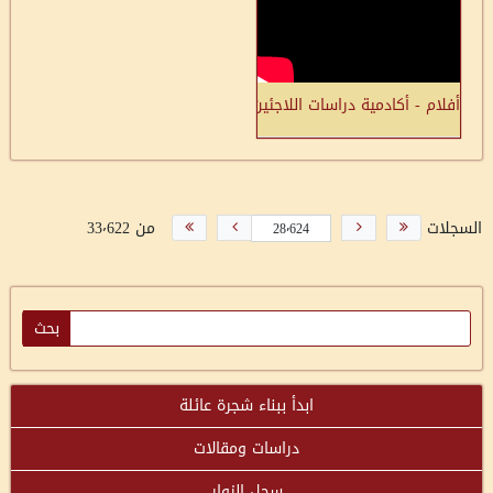
أفلام - أكادمية دراسات اللاجئين - مشروع توثيق القرى الفلسطينية - 
السجلات
من 33٬622
ابدأ ببناء شجرة عائلة
دراسات ومقالات
سجل الزوار