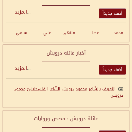
...
المزيد
أضف جديداً
محمد
عطا
منتهى
علي
سامي
أخبار عائلة درويش
...
المزيد
أضف جديداً
التّعريف بالشّاعر محمود درويش الشّاعر الفلسطينيّ محمود
درويش
عائلة درويش : قصص وروايات