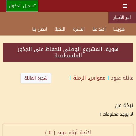
تسجيل الدخول
آخر الأخبار
هويتنا
أهدافنا
النشرة
النكبة
اتصل بنا
هوية: المشروع الوطني للحفاظ على الجذور
الفلسطينية
عائلة
عبود
[
عمواس, الرملة
]
شجرة العائلة
نبذة عن
لا يوجد معلومات !
لائحة أبناء عبود (
0
)