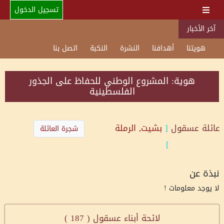
تسجيل الدخول
آخر الأخبار
هويتنا
أهدافنا
النشرة
النكبة
اتصل بنا
هوية: المشروع الوطني للحفاظ على الجذور
الفلسطينية
عائلة
عسقول
[
بشيت, الرملة
شجرة العائلة
]
نبذة عن
لا يوجد معلومات !
لائحة أبناء عسقول (
187
)