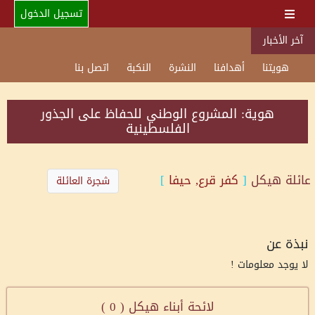
تسجيل الدخول
آخر الأخبار
هويتنا
أهدافنا
النشرة
النكبة
اتصل بنا
هوية: المشروع الوطني للحفاظ على الجذور
الفلسطينية
عائلة
هيكل
[
كفر قرع, حيفا
]
شجرة العائلة
نبذة عن
لا يوجد معلومات !
لائحة أبناء هيكل (
0
)