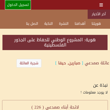
تسجيل الدخول
آخر الأخبار
هويتنا
أهدافنا
النشرة
النكبة
اتصل بنا
هوية: المشروع الوطني للحفاظ على الجذور
الفلسطينية
عائلة
صمدعي
[
صبارين, حيفا
]
شجرة العائلة
نبذة عن
لا يوجد معلومات !
لائحة أبناء صمدعي (
226
)