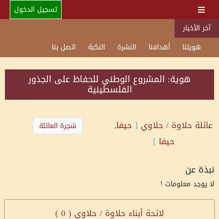
تسجيل الدخول
آخر الأخبار
هويتنا
أهدافنا
النشرة
النكبة
اتصل بنا
هوية: المشروع الوطني للحفاظ على الجذور
الفلسطينية
عائلة
حلاوة / حلاوي
[
حيفا,
شجرة العائلة
حيفا
]
نبذة عن
لا يوجد معلومات !
لائحة أبناء حلاوة / حلاوي (
0
)