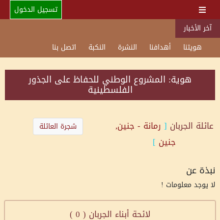
تسجيل الدخول
آخر الأخبار
هويتنا
أهدافنا
النشرة
النكبة
اتصل بنا
هوية: المشروع الوطني للحفاظ على الجذور
الفلسطينية
عائلة
الجربان
[
رمانة - جنين,
شجرة العائلة
جنين
]
نبذة عن
لا يوجد معلومات !
لائحة أبناء الجربان (
0
)