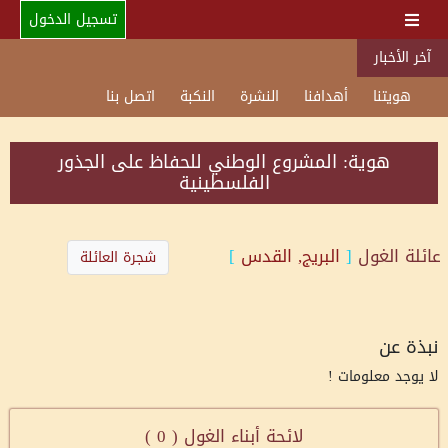
تسجيل الدخول
آخر الأخبار
هويتنا
أهدافنا
النشرة
النكبة
اتصل بنا
هوية: المشروع الوطني للحفاظ على الجذور
الفلسطينية
عائلة
الغول
[
البريج, القدس
]
شجرة العائلة
نبذة عن
لا يوجد معلومات !
لائحة أبناء الغول (
0
)