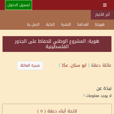
تسجيل الدخول
آخر الأخبار
هويتنا
أهدافنا
النشرة
النكبة
اتصل بنا
هوية: المشروع الوطني للحفاظ على الجذور
الفلسطينية
عائلة
دعقة
[
ابو سنان, عكا
]
شجرة العائلة
نبذة عن
لا يوجد معلومات !
لائحة أبناء دعقة (
0
)