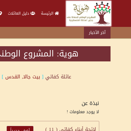
الرئيسة
دليل العائلات
آخر الأخبار
هوية: المشروع الوطني
عائلة
كفاتي
[
بيت جالا, القدس
]
نبذة عن
لا يوجد معلومات !
لائحة أبناء كفاتي (
11
)
أضف جديداً