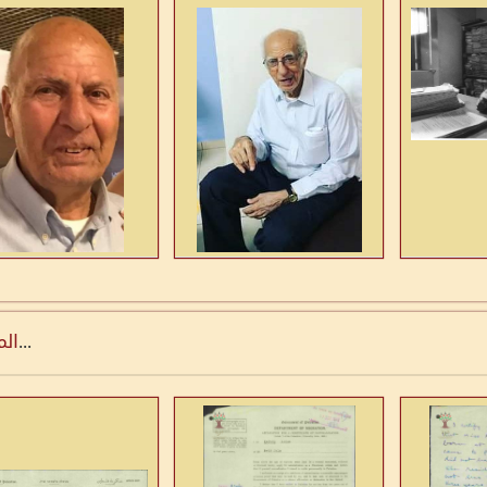
...
الم