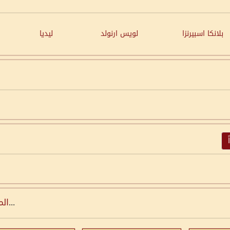
بلانكا اسبيرنزا
لويس ارنولد
ليديا
...
الم