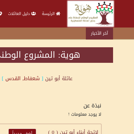
الرئيسة
دليل العائلات
آخر الأخبار
هوية: المشروع الوطني
عائلة
أبو تين
[
شعفاط, القدس
]
نبذة عن
لا يوجد معلومات !
لائحة أبناء أبو تين (
0
)
أضف جديداً