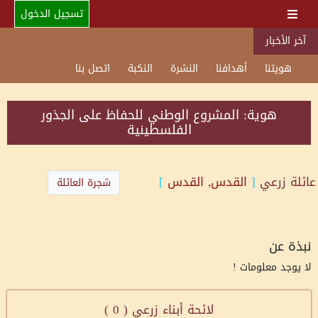
تسجيل الدخول
آخر الأخبار
هويتنا
أهدافنا
النشرة
النكبة
اتصل بنا
هوية: المشروع الوطني للحفاظ على الجذور
الفلسطينية
عائلة
زرعي
[
القدس, القدس
]
شجرة العائلة
نبذة عن
لا يوجد معلومات !
لائحة أبناء زرعي (
0
)