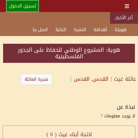
تسجيل الدخول
آخر الأخبار
هويتنا
أهدافنا
النشرة
النكبة
اتصل بنا
هوية: المشروع الوطني للحفاظ على الجذور
الفلسطينية
عائلة
غيث
[
القدس, القدس
]
شجرة العائلة
نبذة عن
لا يوجد معلومات !
لائحة أبناء غيث (
0
)