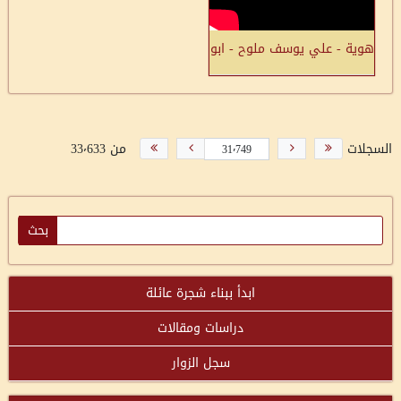
هوية - علي يوسف ملوح - ابو كشك : الله اكبر ، ذرة من تراب فلسطين
السجلات
من 33٬633
ابدأ ببناء شجرة عائلة
دراسات ومقالات
سجل الزوار