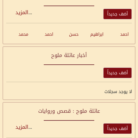
...
المزيد
أضف جديداً
احمد
ابراهيم
حسن
احمد
محمد
أخبار عائلة ملوح
أضف جديداً
لا يوجد سجلات
عائلة ملوح : قصص وروايات
...
المزيد
أضف جديداً