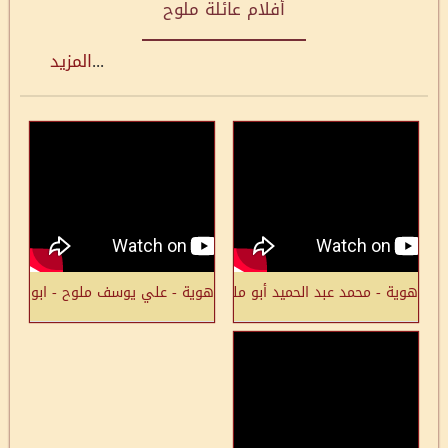
أفلام عائلة ملوح
...
المزيد
هوية - محمد عبد الحميد أبو ملوح - أبو كشك: ولا يمكن أنسى قريتي
هوية - علي يوسف ملوح - ابو كشك