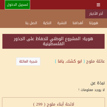
تسجيل الدخول
آخر الأخبار
هويتنا
أهدافنا
النشرة
النكبة
اتصل بنا
هوية: المشروع الوطني للحفاظ على الجذور
الفلسطينية
عائلة
ملوح
[
ابو كشك, يافا
]
شجرة العائلة
نبذة عن
لا يوجد معلومات !
لائحة أبناء ملوح (
299
)