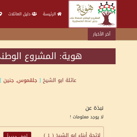
الرئيسة
دليل العائلات
آخر الأخبار
هوية: المشروع الوطني
عائلة
ابو الشيخ
[
جلقموس, جنين
]
نبذة عن
لا يوجد معلومات !
لائحة أبناء ابو الشيخ (
1
)
أضف جديداً