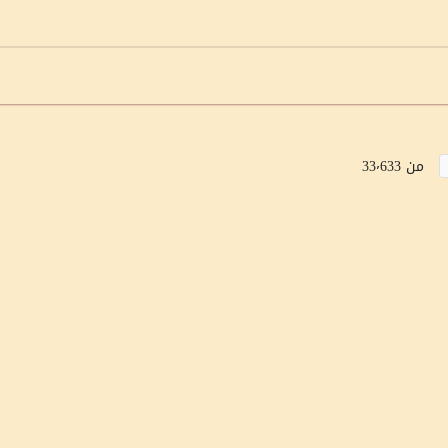
من 33٬633
جميع الحقوق محفوظة لصالح هوية©2020 - تم التطوير من قبل تك هوست