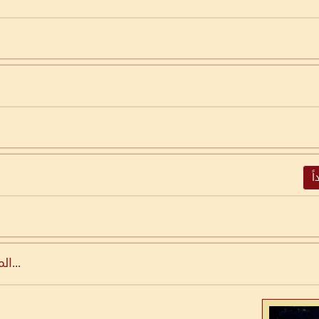
ً
...
الم