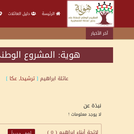
الرئيسة
دليل العائلات
آخر الأخبار
هوية: المشروع الوطني
عائلة
ابراهيم
[
ترشيحا, عكا
]
نبذة عن
لا يوجد معلومات !
لائحة أبناء ابراهيم (
0
)
أضف جديداً