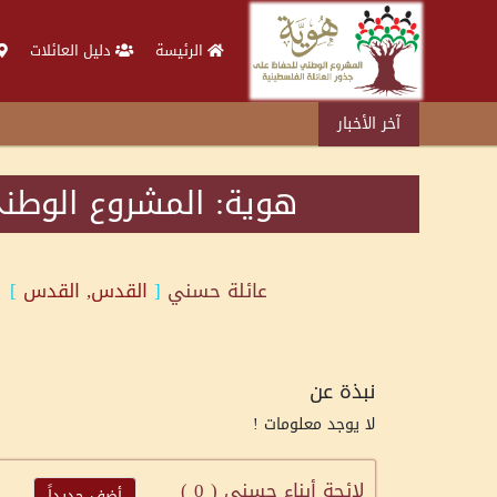
الرئيسة
دليل العائلات
آخر الأخبار
هوية: المشروع الوطني
عائلة
حسني
[
القدس, القدس
]
نبذة عن
لا يوجد معلومات !
لائحة أبناء حسني (
0
)
أضف جديداً