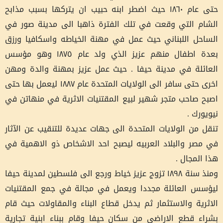
حتى عام ١٨٦٠ حيث اضطر ابنه حبيب ان يتركها بسبب مذابح
الشام التي وقعت في تلك الفترة ذاهبا الى مدينة صور في
الساحل اللبناني حيث عمل في مهنة الخياطه واسكافيا ورزق
بعدة اطفال منهم عزيز الذي ولد عام ١٨٧٥ وهو مؤسس
العائلة في مدينة حيفا . حيث عمل عزيز بمهنة والدة ومهن
اخرى حتى سافر الى الولايات المتحدة عام ١٨٨٧ ليعمل بها حتى
اصبح صاحب متجر شهير لبيع المقتنيات الاثرية في منهاتن في
نيويورك .
تنقل من الولايات المتحدة الى جهات عديدة للتنقيب عن الآثار
في مصر والبلاد العربيه ليصبح احد الاشخاص ذو الاهمية في
هذا المجال .
ومنذ سنة ١٨٩٨ تزوج عزيز خياط ورجع الى فلسطين لمدينة حيفا
ليؤسس العائلة مجددا ويعمل في مجالة في جمع المقتنيات
الاثرية والاستثمار ثم يدخل قطاع البناء والمقاولات حيث قام
بشراء قطع الاراضي من سكان حيفا وقام ببناء ابنية تجارية