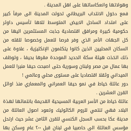
وهولاتها وانعكاساتها على اهل المدينة .
فمع دخول الانتداب البريطاني تحولت المدينة الى مرفأ كبير
على امتداد الساحل الابيض المتوسط تلاها تأسيس داوئر
حكومية كبيرة ومرافق اقتصادية جذبت المستثمرين اليها من
كل الجهات الأمر الذي وفر فرصا للعمل وخصوصا للقله من
السكان المحليين الذين كانوا يتكلمون الإنكليزية ، علاوة على
ذلك اتخذت هيئة سكة الحديد الموحدة مقرها بحيفا ، وتوظف
بها عمال من مصر ولبنان وسورية حتى اصبحت حيفا منبرا للعمل
الميداني وثقلا اقتصاديا على مستوى محلي وعالمي !
دور عائلة خياط في نمو حيفا العمراني والمعماري منذ اوائل
القرن العشرين .
عائلة خياط من الأسر العربية المسيحية القديمة بانتمائها لهذة
البلاد فهي تنتمي للروم الكاثوليك وتعود اصول العائلة من
مدينة عكا بحسب السجل الكنسي للقرن الثامن عشر حيث ارتحل
مؤسس العائلة الى حاصبيا في لبنان قبل ٢٠٠ عام وسكن بها