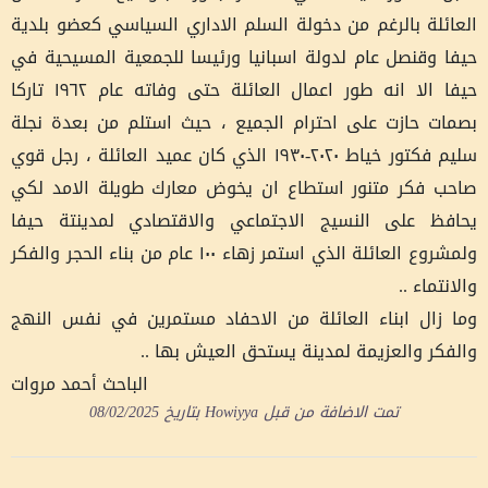
العائلة بالرغم من دخولة السلم الاداري السياسي كعضو بلدية
حيفا وقنصل عام لدولة اسبانيا ورئيسا للجمعية المسيحية في
حيفا الا انه طور اعمال العائلة حتى وفاته عام ١٩٦٢ تاركا
بصمات حازت على احترام الجميع ، حيث استلم من بعدة نجلة
سليم فكتور خياط ٢٠٢٠-١٩٣٠ الذي كان عميد العائلة ، رجل قوي
صاحب فكر متنور استطاع ان يخوض معارك طويلة الامد لكي
يحافظ على النسيج الاجتماعي والاقتصادي لمدينتة حيفا
ولمشروع العائلة الذي استمر زهاء ١٠٠ عام من بناء الحجر والفكر
والانتماء ..
وما زال ابناء العائلة من الاحفاد مستمرين في نفس النهج
والفكر والعزيمة لمدينة يستحق العيش بها ..
الباحث أحمد مروات
تمت الاضافة من قبل
Howiyya
بتاريخ
08/02/2025