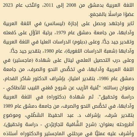
اللغة العربية بدمشق من 2008 إلى 2011، وانتُخب عام 2023
عضوًا مراسلًا بالمَجمَع.
ثابر واجتهد وحصل على إجازة (ليسانس) في اللغة العربية
وآدابها، من جامعة دمشق عام 1979، برتبة الأوَّل على دُفعته
وتقدير جيد جدًّا. وعلى (دبلوم) الدراسات العليا في اللغة العربية
وآدابها (شعبة الدراسات اللغوية)، عام 1980، بتقدير جيد جدًّا.
وعلى درب التحصيل العلمي لينال على شهادة (ماجستير) في
اللغة العربية وآدابها، في تخصُّص النحو والصرف، من جامعة
دمشق عام 1986، بتقدير امتياز، بإشراف الدكتور شاكر الفحام،
وعنوان رسالته: "غُنية الأرِيب عن شروح مُغني اللبيب للأنطاكي -
دراسة وتحقيق". ثم شهادة (دكتوراه) في اللغة العربية
وآدابها، في تخصُّص النحو والصرف، من جامعة دمشق عام 1989
بتقدير شرف، بإشراف د. عبد الحفيظ السَّطْلي، وموضوع
أطروحته بعنوان: (شرح الشَّافية للجارَبَرْدي - دراسة وتحقيق).
وأشرف عليه عمليًّا في مرحلتي الماجستير والدكتوراه أستاذه