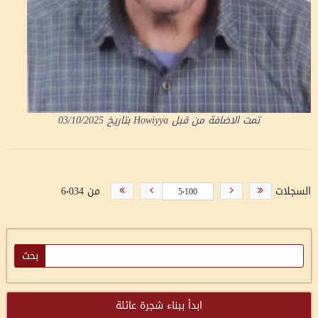
تمت الاضافة من قبل
Howiyya
بتاريخ
03/10/2025
السجلات
من 6٬034
ابدأ ببناء شجرة عائلة