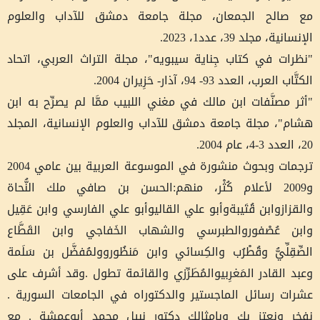
مع صالح الجمعان، مجلة جامعة دمشق للآداب والعلوم
الإنسانية، مجلد 39، عدد1، 2023.
"نظرات في كتاب جِناية سيبويه"، مجلة التراث العربي، اتحاد
الكتَّاب العرب، العدد 93- 94، آذار- حَزِيران 2004.
"أثر مصنَّفات ابن مالك في مغني اللبيب ممَّا لم يصرِّح به ابن
هشام"، مجلة جامعة دمشق للآداب والعلوم الإنسانية، المجلد
20، العدد 3-4، عام 2004.
ترجمات وبحوث منشورة في الموسوعة العربية بين عامي 2004
و2009 لأعلام كُثْر، منهم:الحسن بن صافي ملك النُّحاة
والقزازوابن قُتَيبةوأبو علي القاليوأبو علي الفارسي وابن عَقِيل
وابن عُصْفوروالطبرسي والشهاب الخَفاجي وابن القَطَّاع
الصِّقِلِّيُّ وقُطْرُب والكِسائي وابن مَنظُوروولمُفضَّل بن سَلَمة
وعبد القادر المَغرِبيوالمُطَرِّزي والقائمة تطول .وقد أشرف على
عشرات رسائل الماجستير والدكتوراه في الجامعات السورية .
نفخر ونعتز بك وبامثالك دكتور نبيل محمد أبوعمشة . مع