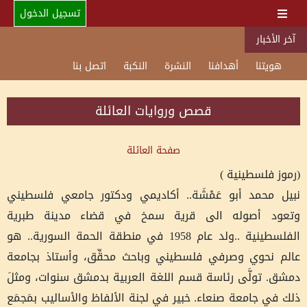
تسجيل الدخول
آخر الأخبار
هويتنا
أهدافنا
النشرة
النكبة
اتصل بنا
قصص وروايات العائلة
صفحة العائلة
(رموز فلسطينية )
نبيل محمد أبو عَمْشَة.. أكاديمي ودكتور جامعي فلسطيني
وتعود أصوله الى قرية سمخ في قضاء مدينة طبرية
الفلسطينية ..ولد عام 1958 في منطقة الحمة السورية.. هو
عالم نحوي وصرفي فلسطيني وباحث محقِّق، وأستاذ بجامعة
دمشق. تولَّى رئاسة قسم اللغة العربية بدمشق سنوات، ومثلَ
ذلك في جامعة صنعاء. خبير في لجنة الألفاظ والأساليب بمَجمَع