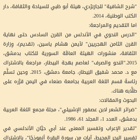
"شرح الشافية" للجارَبَرْدي، هيئة أبو ظبي للسياحة والثقافة، دار
الكتب الوطنية، 2014.
اما التقديم والمراجعة:
"الدرس النحوي في الأندلس من القرن السادس حتى نهاية
القرن الثامن الهجريين" لأيمن هشام ياسين، (تقديم)، وِزارة
الثقافة، منشورات الهيئة العامَّة السورية للكتاب بدمشق،
2015."النحو والصرف" لعاصم بهجة البيطار، مراجعة بالاشتراك
مع د. محمد شفيق البَيطار، جامعة دمشق، 2015. وحين تسلَّم
رئاسةَ قسم اللغة العربية بجامعة صنعاء في اليمن قرَّره على
طلَّابه هناك.
البحوث والمقالات:
"ضرائر الشعر لابن عصفور الإشبيلي"، مجلة مجمع اللغة العربية
بدمشق، العدد 1، المجلد 61، 1986.
"تقدير الإعراب وتفسير المعنى عند أبي حيَّان الأندلسي في
تفسير البحر المحيط، آيات من سورة البقرة أنموذجًا"، بالاشتراك