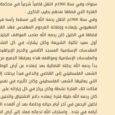
سنوات وفي سنة 1966م انتقل قاضياً شر
الفترة التي قضاها عندهم بطيب الذكرى .
الصهيوني بإبعاده وزملائه المرحوم المهندس فهد القو
أول عميد لكلية الشريعة وكان يشارك في كل النشا
المقدسات الإسلامية المسجد الأقصى والحرم الإبراه
والمقدسات الإسلامية ومواقفه هذه يعرفها الجميع من أ
بدأ رحمه الله رحلته النضالية بعد إبعاده عن أرض ال
الشعب الفلسطيني إلى القاضي والداني فبدأ برحلات إلى
التي يعانيها الشعب الفلسطيني وكان تأثيره في نفس هؤل
فكانت تلك الفترة نشطة وكان يركز في كل زياراته على إ
كان رحمه الله طيلة فترة إبعاده دائم الاشتياق والحني
لخليل الرحمن في آخر أيام حياته وخاصة بعد أن أقعده ال