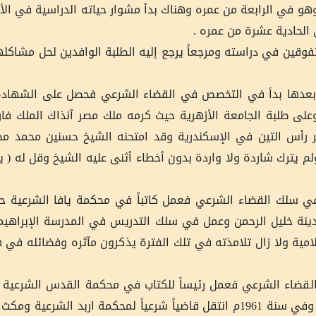
 وهو في الرابعة من عمره وهناك بدأ مشوار حياته الدراسية في ال
 الحادية عشرة من عمره .
فوقين في دراسته ومرجعاً يرجع إليه الطلبة الوافدين لحل مشاكله
ى الشهادة العالية ( الليسانس ) عام 1944م وبعدها بدأ في التخصص في القضاء الشرعي فحصل على ال
أول على دفعته وعلى طلبة الجامعة الأزهرية حيث كرمه ملك مصر آنذاك الملك
 رأس التين في الإسكندرية وقد امتحنه الشيخ حسنين محمد م
لم يترك شاردة ولا واردة بدون أخطاء أثنى عليه الشيخ وقل له ( 
ي سلك القضاء الشرعي فعمل كاتباً في محكمة يافا الشرعية حت
سقط رأسه مدينة خليل الرحمن وعمل في سلك التدريس في المدرسة الإبراه
لامية ولا زال تلامذته في تلك الفترة يذكرون مآثره وفضائله في 
 إلى سلك القضاء الشرعي فعمل رئيساً للكتاب في محكمة القدس الشرعي
سنة 1958م عين قاضياً شرعياً في محكمة أريحا الشرعية وفي سنة 1961م انتقل قاضياً شرعياً لمحكمة اربد