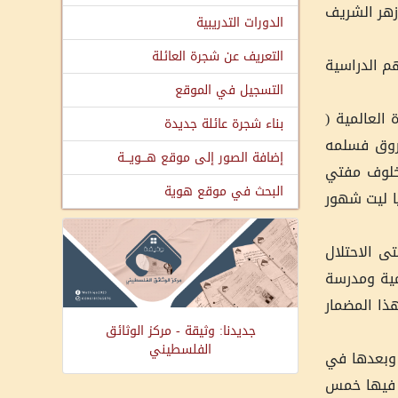
أزهر الشريف
الدورات التدريبية
التعريف عن شجرة العائلة
م الدراسية
التسجيل في الموقع
شهادة العالمية (
بناء شجرة عائلة جديدة
 فاروق فسلمه
إضافة الصور إلى موقع هـــويـــة
خلوف مفتي
البحث في موقع هوية
يا ليت شهور
ى الاحتلال
يمية ومدرسة
هذا المضمار
جديدنا: وثيقة - مركز الوثائق
الفلسطيني
ة وبعدها في
 الشرعية ومكث فيها خمس