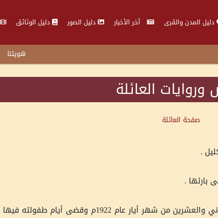
دليل المدن والقرى
آخر الأخبار
دليل الصور
دليل الوثائق
هويتنا
روايات العائلة
صفحة العائلة
يل .
 بارئها .
ولد سماحة الشيخ رجب في مدينة خليل الرحمن في الثاني والعشرين من شهر أيار عام 1922