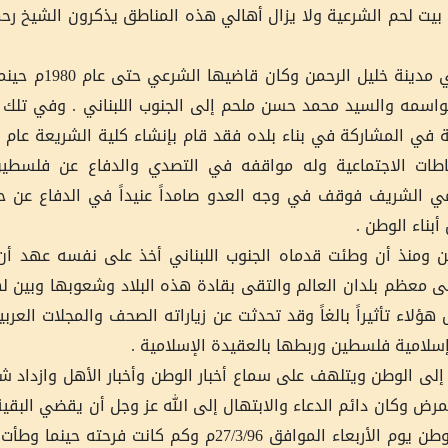
عياً في محكمة بيت لحم الشرعية ولا يزال أهالي هذه المناطق يذكرون الشيخ ر
وفي سنة 1968م انتقل رحمه الله إلى مسقط ر
اسمه والسيد محمد حسن ملحم إلى الجنوب اللبناني . وفي تلك ا
طات الاجتماعية وله مواقفه في التصدي والدفاع عن فلسطين
يمي الشريف فوقف في وجه العدو صامداً عنيداً في الدفاع عن
بناء الوطن .
وطن ومنذ أن وطئت قدماه الجنوب اللبناني أخذ على نفسه عهد أن
 معظم بلدان العالم والتقى بقادة هذه البلاد وشعوبها وبين له
اء تأثيراً بالغاً وقد تحدثت عن زياراته الصحف والمجلات العربي
سلامية فلسطين وربطها بالعقيدة الإسلامية .
ن إلى الوطن ويتلهف على سماع أخبار الوطن وأخبار الأهل وازداد 
مرض وكان دائم الدعاء والابتهال إلى الله عز وجل أن يقضي البقية
أيامه في بلده . واستجاب الله لدعائه فعاد إلى أرض الوطن يوم الأربعاء الموافق 27/3/96م وك