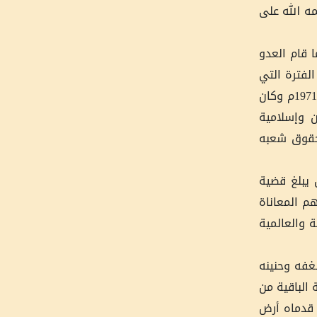
حمه الله على
أسه في مدينة خليل الرحمن وكان قاضيها الشرعي حتى عام 1980م حينما قام العدو
لفترة التي
قضاها في الخليل كان رحمه الله صاحب المواقف الجليلة في المشاركة في بناء بلده فقد قام بإنشاء كلية الشريعة عام 1971م وكان
 وإسلامية
 حقوق شعبه
 يبلغ قضية
م المعاناة
ة والعالمية
شغفه وحنينه
 الباقية من
م كانت فرحته حينما وطأت قدماه أرض