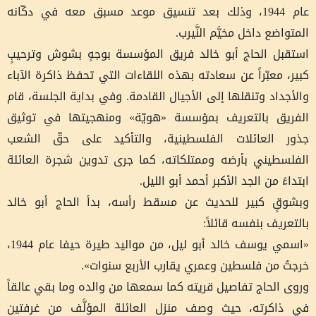
عام 1944، وذلك بعد تنسيق موعد مسبق معه في دكّانه
المتواضع داخل مخيَّم النَّيرب.
استقبل الحاج أبو خالد فريق المؤسسة بوجهٍ بشوش وترحيبٍ
كبير، معبّراً عن سعادته بهذه اللقاءات التي تحفظ ذاكرة الآباء
والأجداد وتنقلها إلى الأجيال القادمة. وفي بداية الجلسة، قام
الفريق بالتعريف بمؤسسة «هويّة» ومنهجيتها في توثيق
جذور العائلات الفلسطينية، والتأكيد على حقّ الشعب
الفلسطيني بأرضه وممتلكاته، كما جرى تدوين شجرة العائلة
ابتداءً من الجد الأكبر أحمد أبو الليل.
وبشوقٍ كبير للحديث عن مسقط رأسه، بدأ الحاج أبو خالد
بالتعريف بنفسه قائلاً:
«اسمي يوسف خالد أبو ليل، من مواليد طيرة حيفا عام 1944،
خرجتُ من فلسطين وعمري يقارب الأربع سنوات».
وروى الحاج تفاصيل قريته كما سمعها من والده وما بقي عالقاً
في ذاكرته، حيث وصف منزل العائلة المؤلَّف من غرفتين