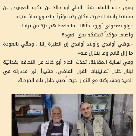
وفي ختام اللقاء، سُئل الحاج أبو خالد عن فكرة التعويض عن
مسقط رأسه الطيرة، فكان ردّه مؤثراً والدموع تملأ عينيه:
«ولو يعطوني أوروبا كلّها... ما منعطيهم ذرّة من ترابنا».
وأضاف مؤكداً تمسّكه بحق العودة:
«بوصّي أولادي وأولاد أولادي إن الطيرة إلنا... وحقّي بالعودة
ما زال قائم وما بتنازل عنه».
وفي نهاية المقابلة، تحدّث الحاج أبو خالد عن التحاقه بفدائيّة
لبنان خلال ثمانينيات القرن الماضي، مشيراً إلى مهارته في
الصيد ومشاركته مع الثوار، حيث أُصيب خلال تلك المرحلة.