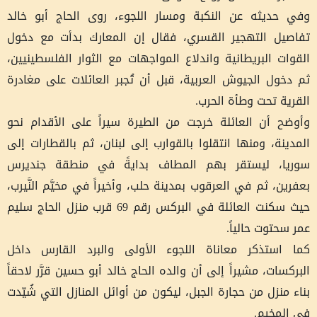
وفي حديثه عن النكبة ومسار اللجوء، روى الحاج أبو خالد
تفاصيل التهجير القسري، فقال إن المعارك بدأت مع دخول
القوات البريطانية واندلاع المواجهات مع الثوار الفلسطينيين،
ثم دخول الجيوش العربية، قبل أن تُجبر العائلات على مغادرة
القرية تحت وطأة الحرب.
وأوضح أن العائلة خرجت من الطيرة سيراً على الأقدام نحو
المدينة، ومنها انتقلوا بالقوارب إلى لبنان، ثم بالقطارات إلى
سوريا، ليستقر بهم المطاف بدايةً في منطقة جنديرس
بعفرين، ثم في العرقوب بمدينة حلب، وأخيراً في مخيَّم النَّيرب،
حيث سكنت العائلة في البركس رقم 69 قرب منزل الحاج سليم
عمر سحتوت حالياً.
كما استذكر معاناة اللجوء الأولى والبرد القارس داخل
البركسات، مشيراً إلى أن والده الحاج خالد أبو حسين قرَّر لاحقاً
بناء منزل من حجارة الجبل، ليكون من أوائل المنازل التي شُيّدت
في المخيم.