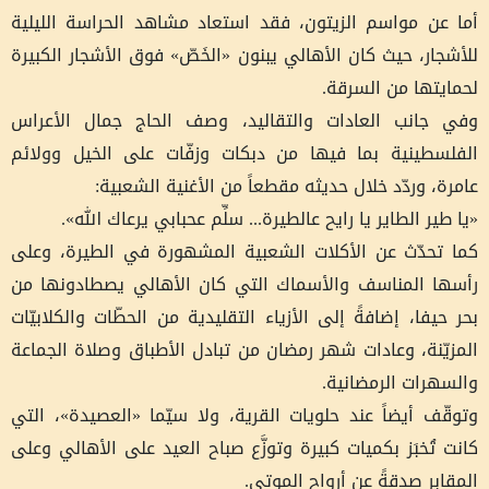
أما عن مواسم الزيتون، فقد استعاد مشاهد الحراسة الليلية
للأشجار، حيث كان الأهالي يبنون «الخَصّ» فوق الأشجار الكبيرة
لحمايتها من السرقة.
وفي جانب العادات والتقاليد، وصف الحاج جمال الأعراس
الفلسطينية بما فيها من دبكات وزفّات على الخيل وولائم
عامرة، وردّد خلال حديثه مقطعاً من الأغنية الشعبية:
«يا طير الطاير يا رايح عالطيرة... سلِّم عحبابي يرعاك الله».
كما تحدّث عن الأكلات الشعبية المشهورة في الطيرة، وعلى
رأسها المناسف والأسماك التي كان الأهالي يصطادونها من
بحر حيفا، إضافةً إلى الأزياء التقليدية من الحطّات والكلابيّات
المزيّنة، وعادات شهر رمضان من تبادل الأطباق وصلاة الجماعة
والسهرات الرمضانية.
وتوقّف أيضاً عند حلويات القرية، ولا سيّما «العصيدة»، التي
كانت تُخبَز بكميات كبيرة وتوزَّع صباح العيد على الأهالي وعلى
المقابر صدقةً عن أرواح الموتى.