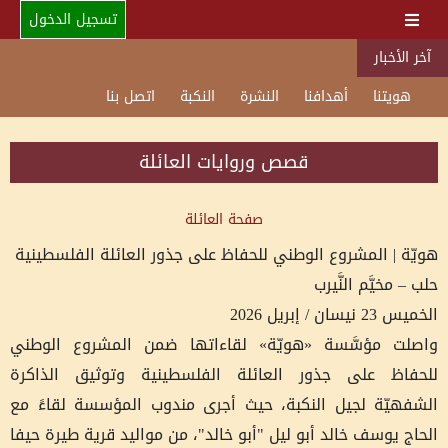
تسجيل الدخول
آخر الأخبار
هويتنا
أهدافنا
النشرة
النكبة
اتصل بنا
قصص وروايات العائلة
صفحة العائلة
هويّة | المشروع الوطني للحفاظ على جذور العائلة الفلسطينية
حلب – مخيَّم النَّيرب
الخميس 23 نيسان / إبريل 2026
واصلت مؤسَّسة «هويّة» لقاءاتها ضمن المشروع الوطني
للحفاظ على جذور العائلة الفلسطينية وتوثيق الذاكرة
الشفهيّة لجيل النكبة، حيث أجرى مندوب المؤسسة لقاءً مع
الحاج يوسف خالد أبو ليل "أبو خالد"، من مواليد قرية طيرة حيفا