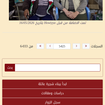
تمت الاضافة من قبل
Howiyya
بتاريخ
16/05/2026
السجلات
من 6٬033
ابدأ ببناء شجرة عائلة
دراسات ومقالات
سجل الزوار