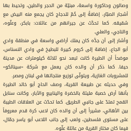
وصالون وحاكورة واسعة، مبنيّة من الحجر والطين، وتحيط بها
أشجار الصبّار، إضافةً إلى خُمّ للدجاج كان يجمع منه البيض مع
شقيقه. كما تحدَّث عن جيرانهم من عائلات: بابكر، وعلّوه،
والناجي، والعلي.
وأشار إلى أن جدَّه كان يملك أراضي واسعة في منطقة وادي
أبو الجاع، إضافة إلى كروم كبيرة للبطيخ في وادي النسناس،
موضحاً أن الطيرة كانت تبعد نحو ثلاثة كيلومترات عن مدينة
حيفا. كما ذكر أن والده كان يعمل مع شركة «سينالكو»
للمشروبات الغازية، ويتولّى توزيع منتجاتها في لبنان ومصر.
وفي حديثه عن طبيعة القرية، وصف الحاج أبو خالد الطيرة
بأنها أرض خصبة مليئة بالخضرة والينابيع والآبار، وكانت سنابل
القمح تمتدّ على جانبي الطريق. كما تحدّث عن العلاقات الطيبة
بين الأهالي، مشيراً إلى أن والده كان لاعب كرة قدم معروفاً
على مستوى فلسطين، ولعب إلى جانب اللاعب أبو ياسر جمّال،
فيما كان مختار القرية من عائلة علّوه.