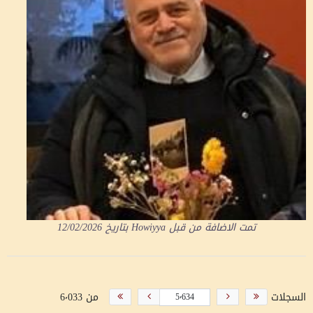
تمت الاضافة من قبل
Howiyya
بتاريخ
12/02/2026
السجلات
من 6٬033