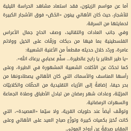
أما عن مواسم الزيتون، فقد استعاد مشاهد الحراسة الليلية
للأشجار، حيث كان الأهالي يبنون «الخَصّ» فوق الأشجار الكبيرة
لحمايتها من السرقة.
وفي جانب العادات والتقاليد، وصف الحاج جمال الأعراس
الفلسطينية بما فيها من دبكات وزفّات على الخيل وولائم
عامرة، وردّد خلال حديثه مقطعاً من الأغنية الشعبية:
«يا طير الطاير يا رايح عالطيرة... سلِّم عحبابي يرعاك الله».
كما تحدّث عن الأكلات الشعبية المشهورة في الطيرة، وعلى
رأسها المناسف والأسماك التي كان الأهالي يصطادونها من
بحر حيفا، إضافةً إلى الأزياء التقليدية من الحطّات والكلابيّات
المزيّنة، وعادات شهر رمضان من تبادل الأطباق وصلاة الجماعة
والسهرات الرمضانية.
وتوقّف أيضاً عند حلويات القرية، ولا سيّما «العصيدة»، التي
كانت تُخبَز بكميات كبيرة وتوزَّع صباح العيد على الأهالي وعلى
المقابر صدقةً عن أرواح الموتى.