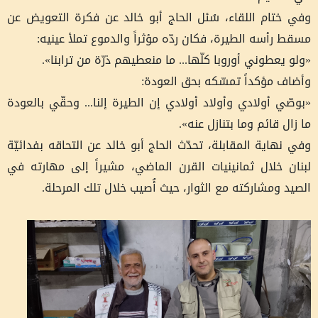
وفي ختام اللقاء، سُئل الحاج أبو خالد عن فكرة التعويض عن
مسقط رأسه الطيرة، فكان ردّه مؤثراً والدموع تملأ عينيه:
«ولو يعطوني أوروبا كلّها... ما منعطيهم ذرّة من ترابنا».
وأضاف مؤكداً تمسّكه بحق العودة:
«بوصّي أولادي وأولاد أولادي إن الطيرة إلنا... وحقّي بالعودة
ما زال قائم وما بتنازل عنه».
وفي نهاية المقابلة، تحدّث الحاج أبو خالد عن التحاقه بفدائيّة
لبنان خلال ثمانينيات القرن الماضي، مشيراً إلى مهارته في
الصيد ومشاركته مع الثوار، حيث أُصيب خلال تلك المرحلة.