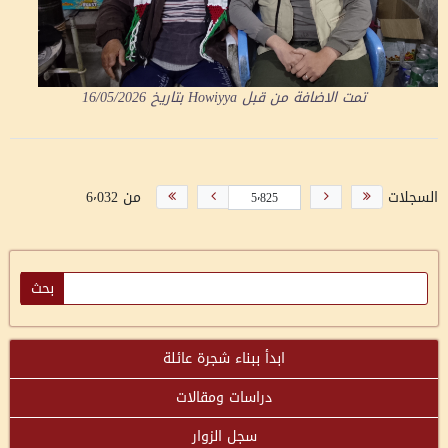
تمت الاضافة من قبل
Howiyya
بتاريخ
16/05/2026
السجلات
من 6٬032
ابدأ ببناء شجرة عائلة
دراسات ومقالات
سجل الزوار