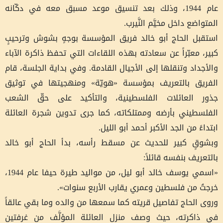
عام 1944، وذلك بعد تنسيق موعد مسبق معه في دكّانه
المتواضع داخل مخيَّم النَّيرب.
استقبل الحاج أبو خالد فريق المؤسسة بوجهٍ بشوش وترحيبٍ
كبير، معبّراً عن سعادته بهذه اللقاءات التي تحفظ ذاكرة الآباء
والأجداد وتنقلها إلى الأجيال القادمة. وفي بداية الجلسة، قام
الفريق بالتعريف بمؤسسة «هويّة» ومنهجيتها في توثيق
جذور العائلات الفلسطينية، والتأكيد على حقّ الشعب
الفلسطيني بأرضه وممتلكاته، كما جرى تدوين شجرة العائلة
ابتداءً من الجد الأكبر أحمد أبو الليل.
وبشوقٍ كبير للحديث عن مسقط رأسه، بدأ الحاج أبو خالد
بالتعريف بنفسه قائلاً:
«اسمي يوسف خالد أبو ليل، من مواليد طيرة حيفا عام 1944،
خرجتُ من فلسطين وعمري يقارب الأربع سنوات».
وروى الحاج تفاصيل قريته كما سمعها من والده وما بقي عالقاً
في ذاكرته، حيث وصف منزل العائلة المؤلَّف من غرفتين