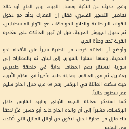
وفي حديثه عن النكبة ومسار اللجوء، روى الحاج أبو خالد
تفاصيل التهجير القسري، فقال إن المعارك بدأت مع دخول
القوات البريطانية واندلاع المواجهات مع الثوار الفلسطينيين،
ثم دخول الجيوش العربية، قبل أن تُجبر العائلات على مغادرة
القرية تحت وطأة الحرب.
وأوضح أن العائلة خرجت من الطيرة سيراً على الأقدام نحو
المدينة، ومنها انتقلوا بالقوارب إلى لبنان، ثم بالقطارات إلى
سوريا، ليستقر بهم المطاف بدايةً في منطقة جنديرس
بعفرين، ثم في العرقوب بمدينة حلب، وأخيراً في مخيَّم النَّيرب،
حيث سكنت العائلة في البركس رقم 69 قرب منزل الحاج سليم
عمر سحتوت حالياً.
كما استذكر معاناة اللجوء الأولى والبرد القارس داخل
البركسات، مشيراً إلى أن والده الحاج خالد أبو حسين قرَّر لاحقاً
بناء منزل من حجارة الجبل، ليكون من أوائل المنازل التي شُيّدت
في المخيم.