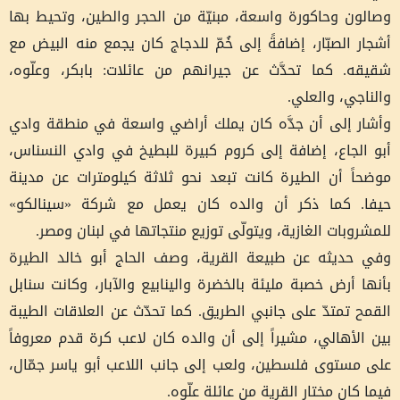
وصالون وحاكورة واسعة، مبنيّة من الحجر والطين، وتحيط بها
أشجار الصبّار، إضافةً إلى خُمّ للدجاج كان يجمع منه البيض مع
شقيقه. كما تحدَّث عن جيرانهم من عائلات: بابكر، وعلّوه،
والناجي، والعلي.
وأشار إلى أن جدَّه كان يملك أراضي واسعة في منطقة وادي
أبو الجاع، إضافة إلى كروم كبيرة للبطيخ في وادي النسناس،
موضحاً أن الطيرة كانت تبعد نحو ثلاثة كيلومترات عن مدينة
حيفا. كما ذكر أن والده كان يعمل مع شركة «سينالكو»
للمشروبات الغازية، ويتولّى توزيع منتجاتها في لبنان ومصر.
وفي حديثه عن طبيعة القرية، وصف الحاج أبو خالد الطيرة
بأنها أرض خصبة مليئة بالخضرة والينابيع والآبار، وكانت سنابل
القمح تمتدّ على جانبي الطريق. كما تحدّث عن العلاقات الطيبة
بين الأهالي، مشيراً إلى أن والده كان لاعب كرة قدم معروفاً
على مستوى فلسطين، ولعب إلى جانب اللاعب أبو ياسر جمّال،
فيما كان مختار القرية من عائلة علّوه.