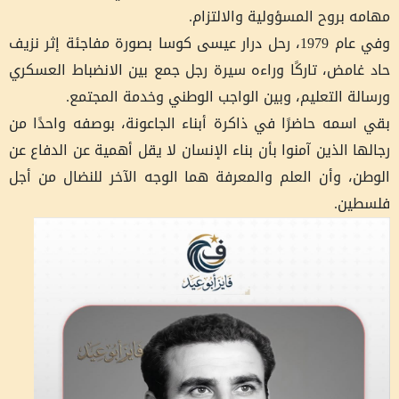
مهامه بروح المسؤولية والالتزام.
وفي عام 1979، رحل درار عيسى كوسا بصورة مفاجئة إثر نزيف
حاد غامض، تاركًا وراءه سيرة رجل جمع بين الانضباط العسكري
ورسالة التعليم، وبين الواجب الوطني وخدمة المجتمع.
بقي اسمه حاضرًا في ذاكرة أبناء الجاعونة، بوصفه واحدًا من
رجالها الذين آمنوا بأن بناء الإنسان لا يقل أهمية عن الدفاع عن
الوطن، وأن العلم والمعرفة هما الوجه الآخر للنضال من أجل
فلسطين.