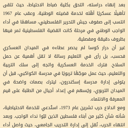
بعد إنهاء دراسته، التحق بكلية ضباط الاحتياط، حيث تلقى
تأهيلًا عسكريًا أهّله لخدمة قضيته الوطنية. وعقب عام 1967
انتسب إلى صفوف جيش التحرير الفلسطيني، مساهمًا في أداء
الواجب الوطني في مرحلة كانت القضية الفلسطينية تمر فيها
بظروف دقيقة ومفصلية.
غير أن درار كوسا لم يحصر عطاءه في الميدان العسكري
فحسب، بل رأى في التعليم رسالة لا تقل أهمية عن حمل
السلاح. فترك الخدمة العسكرية واتجه إلى سلك التربية
والتعليم، حيث عمل موجّهًا تربويًا في مدرسة الكواكبي، قبل أن
يتولى إدارة مدرسة إسكندرون، ليترك بصمات واضحة في
الميدان التربوي، ويُسهم في إعداد أجيال من الطلبة على قيم
المعرفة والانتماء.
ومع اندلاع حرب تشرين عام 1973، استُدعي للخدمة الاحتياطية،
شأنه شأن كثير من أبناء فلسطين الذين لبّوا نداء الواجب. وبعد
انتهاء الحرب، نُقل إلى إدارة التدريب الجامعي، حيث واصل أداء