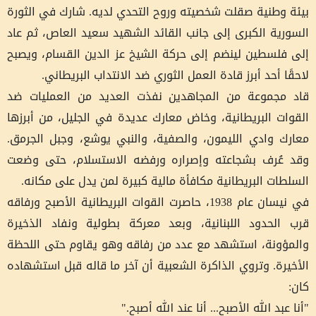
بيئة وطنية صقلت شخصيته وروح التحدي لديه. شارك في الثورة
السورية الكبرى إلى جانب القائد الشهيد سعيد العاص، ثم عاد
إلى فلسطين لينضم إلى حركة الشيخ عز الدين القسام، ويصبح
لاحقًا أحد أبرز قادة العمل الثوري ضد الانتداب البريطاني.
قاد مجموعة من المجاهدين نفذت العديد من العمليات ضد
القوات البريطانية، وخاض معارك عديدة في الجليل، من أبرزها
معارك وادي الليمون، والصفية، والنبي يوشع، وجبل الجرمق.
وقد عُرف بشجاعته وإصراره ورفضه الاستسلام، حتى وضعت
السلطات البريطانية مكافأة مالية كبيرة لمن يدل على مكانه.
في نيسان عام 1938، حاصرت القوات البريطانية الأصبح ورفاقه
قرب الحدود اللبنانية، وبعد معركة بطولية ونفاد الذخيرة
والمؤونة، استشهد مع عدد من رفاقه وهو يقاوم حتى اللحظة
الأخيرة. وتروي الذاكرة الشعبية أن آخر ما قاله قبل استشهاده
كان:
"أنا عبد الله الأصبح... أنا عند الله أصبح."