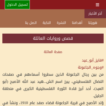
تسجيل الدخول
آخر الأخبار
هويتنا
أهدافنا
النشرة
النكبة
اتصل بنا
قصص وروايات العائلة
صفحة العائلة
#فايز_أبو_عيد
#وجوه_الجاعونة
من بين رجال الجاعونة الذين سطروا أسماءهم في صفحات
النضال الفلسطيني، يبرز اسم الش...هيد عبد الله الأصبح (أبو
العبد)، أحد أبرز قادة الثورة الفلسطينية الكبرى في منطقة
الجليل.
وُلد الأصبح في قرية الجاعونة قضاء صفد عام 1910، ونشأ في