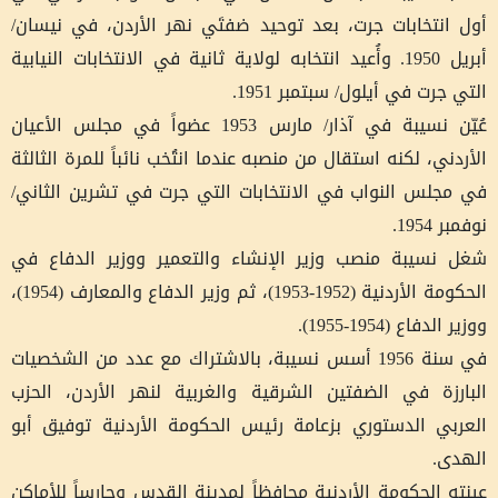
أول انتخابات جرت، بعد توحيد ضفتَي نهر الأردن، في نيسان/
أبريل 1950. وأُعيد انتخابه لولاية ثانية في الانتخابات النيابية
التي جرت في أيلول/ سبتمبر 1951.
عُيّن نسيبة في آذار/ مارس 1953 عضواً في مجلس الأعيان
الأردني، لكنه استقال من منصبه عندما انتُخب نائباً للمرة الثالثة
في مجلس النواب في الانتخابات التي جرت في تشرين الثاني/
نوفمبر 1954.
شغل نسيبة منصب وزير الإنشاء والتعمير ووزير الدفاع في
الحكومة الأردنية (1952-1953)، ثم وزير الدفاع والمعارف (1954)،
ووزير الدفاع (1954-1955).
في سنة 1956 أسس نسيبة، بالاشتراك مع عدد من الشخصيات
البارزة في الضفتين الشرقية والغربية لنهر الأردن، الحزب
العربي الدستوري بزعامة رئيس الحكومة الأردنية توفيق أبو
الهدى.
عينته الحكومة الأردنية محافظاً لمدينة القدس وحارساً للأماكن