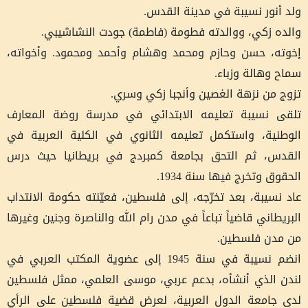
ولد أنور نسيبة في مدينة القدس.
والده زكي، ووالدته فطومة (فاطمة) جودت النشاشيبي.
إخوته، حسن وحازم ومحمد وهشام وأحمد ومحمود. وأخواته،
سماح وهالة وزباء.
تزوج من نزهة الغصين وأنجبا زكي وسري.
تلقى نسيبة تعليمه الابتدائي في مدرسة روضة المعارف
الوطنية، واستكمل تعليمه الثانوي في الكلية العربية في
القدس، ثم التحق بجامعة كمبردج في بريطانيا حيث درس
الحقوق وتخرج فيها سنة 1934.
عاد نسيبة، بعد تخرّجه، إلى فلسطين، فعيّنته حكومة الانتداب
البريطاني قاضياً تباعاً في مدن رام الله والناصرة وجنين وغيرها
من مدن فلسطين.
انضم نسيبة في سنة 1945 إلى عضوية المكتب العربي في
لندن الذي أنشأه، بدعم عربي، موسى العلمي، ممثل فلسطين
لدى جامعة الدول العربية، لعرض قضية فلسطين على الرأي