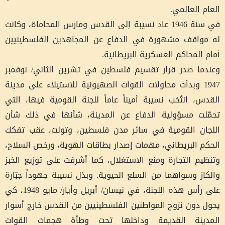
العام العالمي.
في سنة 1946 عاد نسيبة إلى القدس ومارس المحاماة، وكانت
له مواقف مشهورة في الدفاع عن المجاهدين الفلسطينيين
أمام المحاكم العسكرية البريطانية.
وعندما صدر قرار تقسيم فلسطين في تشرين الثاني/ نوفمبر
1947 وبدأت محاولات القوات الصهيونية للاستيلاء على مدينة
القدس، انتُخب نسيبة أميناً عاماً للجنة القومية فيها، التي
تحمّلت مسؤولية الدفاع عن المدينة، شأنها في ذلك شأن
اللجان القومية في سائر مدن فلسطين، وتولت، عقب تفكك
الحكم البريطاني، مهمات إصدار بطاقات الهوية، ورخص السلاح،
وتنظيم التجارة ومنع الاستغلال، كما أشرفت على توزيع الخبز
والكاز وسواهما من السلع الحيوية. وبذل نسيبة جهوداً جبّارة
على رأس هذه اللجنة، في نيسان/ أبريل وأيار/ مايو 1948، كي
يحول دون نزوح المواطنين الفلسطينيين من القدس خارج أسوار
المدينة القديمة وداخلها تحت وطأة هجمات القوات