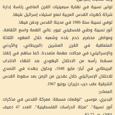
تولى نسيبة في نهاية سبعينيات القرن الماضي رئاسة إدارة
شركة كهرباء القدس العربية لمنع استيلاء إسرائيل عليها.
توفي نسيبة سنة 1986 في مدينة القدس ودفن فيها.
أنور نسيبة وطني فلسطيني غيور، عالي الهمة واسع الثقافة،
ومواطن مخضرم خدم بلده وشعبه خلال العهود الثلاثة
المتعاقبة في القرن العشرين (البريطاني، والأردني
والإسرائيلي) في مجالات مهمة متعددة. كما ساهم في إنقاذ
مسقط رأسه من الاحتلال اليهودي عند انتهاء الانتداب
البريطاني في أيار/ مايو 1948، وحاول جهده في التصدي
للاحتلال الإسرائيلي خلال عقدين من الزمن بعد سقوط القدس
الشرقية عقب حرب حزيران/ يونيو 1967.
المصادر:
البديري، موسى. "توقعات مسبقة: معركة القدس في مذكرات
أنور نسيبة". "مجلة الدراسات الفلسطينية". العدد 47 (صيف
2001)، ص 72-82.