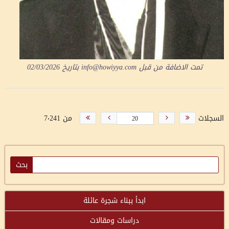
تمت الاضافة من قبل
info@howiyya.com
بتاريخ
02/03/2026
السجلات
من 7٬241
ابدأ ببناء شجرة عائلة
دراسات ومقالات