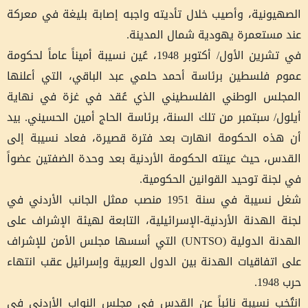
الصهيونية، وأصيب خلال تأديته واجبه إصابة بليغة في معركة
عند مستعمرة يهودية شمال المدينة.
في تشرين الأول/ أكتوبر 1948، عُين نسيبة أميناً عاماً لحكومة
عموم فلسطين برئاسة أحمد حلمي عبد الباقي، التي أعلنها
المجلس الوطني الفلسطيني الذي عُقد في غزة في نهاية
أيلول/ سبتمبر من تلك السنة، برئاسة الحاج أمين الحسيني. بيد
أن هذه الحكومة انهارت بعد فترة قصيرة، فعاد نسيبة إلى
القدس، حيث عينته الحكومة الأردنية بعد وحدة الضفتين عضواً
في لجنة توحيد القوانين الحكومية.
شغل نسيبة في سنة 1951 منصب ممثل الجانب الأردني في
لجنة الهدنة الأردنية-الإسرائيلية، التابعة لهيئة الإشراف على
الهدنة الدولية (UNTSO) التي أسسها مجلس الأمن للإشراف
على اتفاقيات الهدنة بين الدول العربية وإسرائيل عقب انتهاء
حرب 1948.
انتُخب نسيبة نائباً عن القدس في مجلس النواب الأردني في