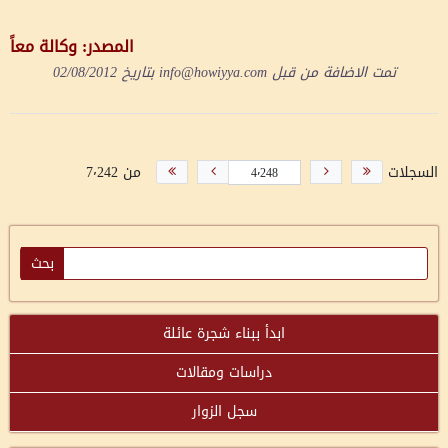
المصدر: وكالة معاً
تمت الاضافة من قبل
info@howiyya.com
بتاريخ
02/08/2012
السجلات
من 7٬242
ابدأ ببناء شجرة عائلة
دراسات ومقالات
سجل الزوار