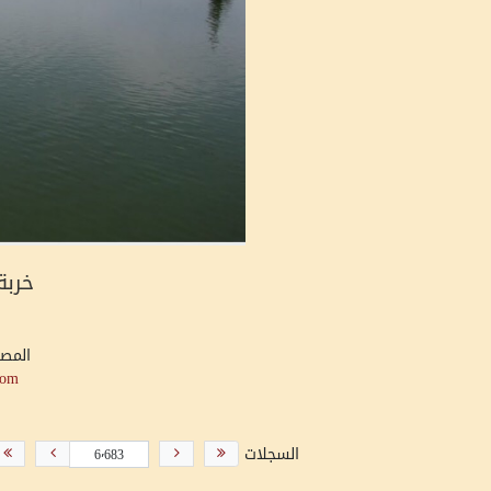
خربة
المص
com
السجلات