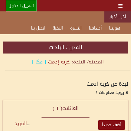
تسجيل الدخول
آخر الأخبار
هويتنا
أهدافنا
النشرة
النكبة
اتصل بنا
المدن / البلدات
المدينة/ البلدة:
خربة إدمث
[
عكا
]
نبذة عن خربة إدمث
لا يوجد معلومات !
العائلات(
1
)
...
المزيد
أضف جديداً