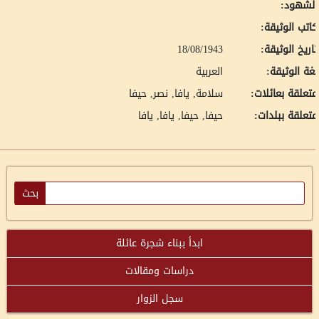
لشهود:
اتب الوثيقة:
اريخ الوثيقة:
18/08/1943
غة الوثيقة:
العربية
تعلقة بعائلات:
سلامة, يافا
نصر, حيفا
تعلقة ببلدات:
حيفا, حيفا
يافا, يافا
ابدأ ببناء شجرة عائلة
دراسات ومقالات
سجل الزوار