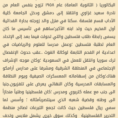
البكالوريا ( الثانوية العامة) عام ١٩٥٨ تزوج بنفس العام من
نادرة سعيد غزاوي وانتقلا إلى دمشق ودخل الجامعة كلية
الآداب قسم فلسفة .سكنا في منزل والد زوجته بحارة الفدائية
أول المخيم حيث ولد ابنه الأكبر؛ساهم في تأسيس ما كان
يسمى رابطة طلاب فلسطين والتي تحولت فيما بعد إلى الإتحاد
العام لطلبة فلسطين ؛وعمل مدرسا للعلوم والرياضيات في
اعدادية ام الفحم التابعة لوكالة الغوث ..عقب حدوث الإنفصال
ترك سوريا وانتقل للعمل في السعودية ؛وكان موجه الإشراف
الإجتماعي في المنطقة الشرقية ومشرفا على مدارس أرامكو
هناك؛وكان من إسهاماته المعسكرات الصيفية ويوم النظافة
والمسابقات المدرسية وكان النهائي يعرض على تلفزيون.جنبا
الى جنب مع عمله كتربوي ومدرس ؛كان فلسطينيا وطنياً منحازاً
الى وطنه وقضية شعبه الذي سينتصربأمثاله ؛ وأسس لما
سمي ريال فلسطين حيث كانت تجمع التبرعات لصالح منظمة
التحرير الفلسطينية وكذلك سوق خيري يشمل ملابس وتحف