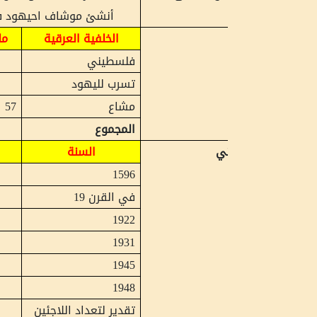
أنشئ موشاف احيهود في سنة 1950
الخلفية العرقية
ملكية
الارض/دونم
فلسطيني
12,939
تسرب لليهود
546
مشاع
57
المجموع
13,542
ني
السنة
نسمة
121
1596
في القرن 19
900
807
1922
996
1931
1,460
1945
1,694
1948
تقدير لتعداد اللاجئين