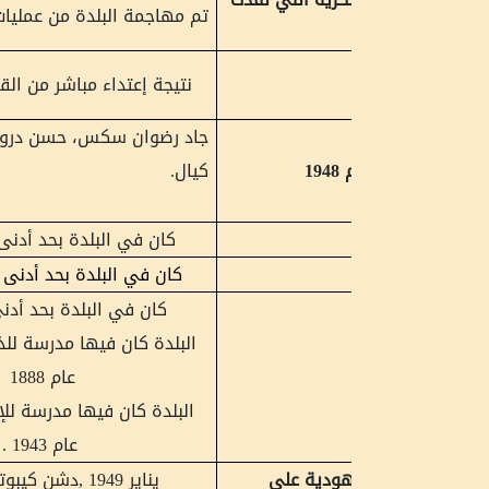
تم مهاجمة البلدة من عمليات: بن عمي ودكال
نتيجة إعتداء مباشر من القوات الصهيونية
جاد رضوان سكس، حسن درويش،ومحمد صالح
19
كيال.
كان في البلدة بحد أدنى مسجد واحد
كان في البلدة بحد أدنى كنيسة
واحد
ة
كان في البلدة بحد أدنى مدرستان
:
البلدة كان فيها مدرسة للذكور اُسست في
عام
1888
البلدة كان فيها مدرسة للإناث اُسست في
عام 1943
.
هودية على
يناير 1949 ,دشن كيبوتس يسعور