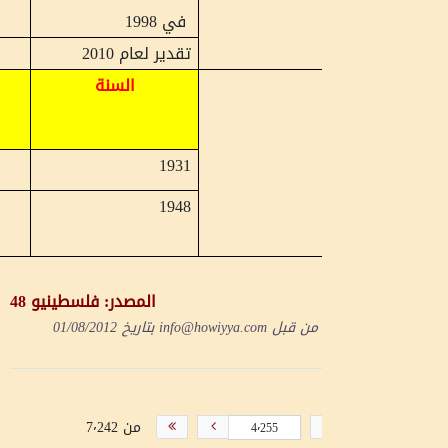
10,401
في 1998
تقدير لعام 2010
18,000
السنة
عدد البيوت
224
1931
3
1948
المصدر: فلسطينيو 48
 من قبل
info@howiyya.com
بتاريخ
01/08/2012
من 7٬242