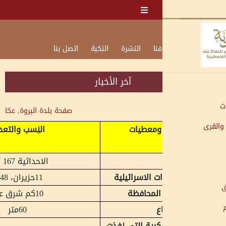
نا
النشرة
النكبة
اتصل بنا
آخر الأخبار
صفحة بلدة
البروة, عكا
ومعطيات
النِسب والتعداد
الاحداثية 167 257
ت الاسرائيلية
11
حزيران، 1948
 المحافظة
10
كم شرق عكا
ع
60
متر
كرية التي نفذت