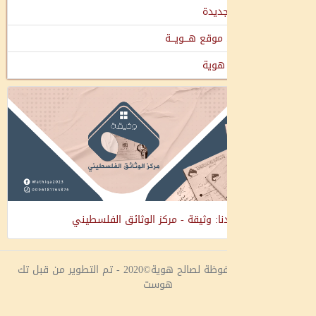
جديدة
وقع هـــويـــة
هوية
نا: وثيقة - مركز الوثائق الفلسطيني
جميع الحقوق محفوظة لصالح هوية©2020 - تم التطوير من قبل تك
هوست