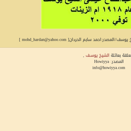
در:احمد سابم الحردان[ mohd_hardan@yahoo.com ]
علقة بعائلة
الشيخ يوسـف
,
المصدر: Howiyya
info@howiyya.com