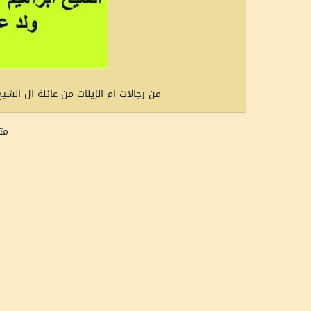
من رجالات ام الزينات من عائلة ال الشيخ يوسف//المص
مت