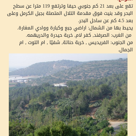
تقع على بعد 21 كم جنوبي حيفا وترتفع 119 مترا عن سطح
البحر وقد بنيت فوق مقدمة التلال المتصلة بجبل الكرمل وعلى
بعد 4.5 كم عن ساحل البحر.
يحيط بها من الشمال: اراضي جبع وكبارة ووادي المغارة.
من الغرب: الصرفند, كفر لام, خربة حيدرة والدريهمه.
من الجنوب: الفريديس , خربة حناتة, شفيّا , ام التوت , ام
الجمال.