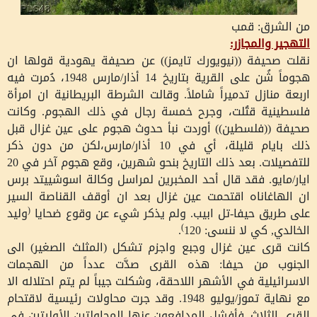
من الشرق: قمب
التهجير والمجازر:
نقلت صحيفة ((نيويورك تايمز)) عن صحيفة يهودية قولها ان
هجوماً شُن على القرية بتاريخ 14 أذار/مارس 1948، دُمرت فيه
اربعة منازل تدميراً شاملاً. وقالت الشرطة البريطانية ان امرأة
فلسطينية قتُلت، وجرح خمسة رجال في ذلك الهجوم. وكانت
صحيفة ((فلسطين)) أوردت نبأ حدوث هجوم على عين غزال قبل
ذلك بايام قليلة، أي في 10 أذار/مارس،لكن من دون ذكر
للتفصيلات. بعد ذلك التاريخ بنحو شهرين، وقع هجوم آخر في 20
ايار/مايو. فقد قال أحد المخبرين لمراسل وكالة اسوشييتد برس
ان الهاغاناه اقتحمت عين غزال بعد ان أوقف القناصة السير
على طريق حيفا-تل ابيب. ولم يذكر شيء عن وقوع ضحايا
(
وليد
الخالدي, كي لا ننسى: 120
)
.
كانت قرى عين غزال وجبع واجزم تشكل (المثلث الصغير) الى
الجنوب من حيفا: هذه القرى صدَّت عدداً من الهجمات
الاسرائيلية في الأشهر اللاحقة، وشكلت جيباً لم يتم احتلاله الا
مع نهاية تموز/يوليو 1948. وقد جرت محاولات رئيسية لاقتحام
القرى الثلاث. فأفشل المدافعون عنها المحاولتين الأوليتين في