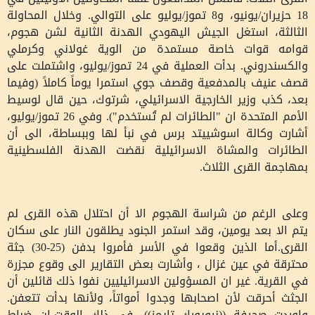
18 حزيران/يونيو، و8 تموز/يوليو على التوالي. وخلال المحاولة
الثالثة، استغل الجيش اليهودي الهدنة الثانية لشن هجوم،
قوامه قوات خاصة مستمدة من الوية غولاني وكرملي
والكسندروني. بدأت العملية في 24 تموز/يوليو، واشتملت على
قصف عنيف بالمدفعية وقصف جوي استمرا يوماً كاملاً (وفيما
بعد، كذب وزير الخارجية الاسرائيلي، شرتوك، حين قال لوسيط
الأمم المتحدة ان "الطائرات لم تُستخدم"). وفي 26 تموز/يوليو،
أشارت وكالة اسوشييتد برس في نبأ لها وببساطة، الى أن
الطائرات والمشاة الاسرائيلية نقضت الهدنة الفلسطينية
بمهاجمة القرى الثلاث.
وعلى الرغم من شراسة الهجوم الا أن احتلال هذه القرى لم
يتم الا بعد يومين، وقد استمر الجنود يطلقون النار على سكان
القرى.أما الذين وقعوا في الأسر فأمروا بدفن (25-30) جثة
محترقة في عين غزال ، وأشارت بعض التقارير الى وقوع مجزرة
في القرية. غير ان المسؤولين الاسرائيليين نفوا ذلك قائلين أن
الجثث أحرقت لأن اصحابها وجدوا أمواتاً، ولأنها بدأت تتعفن.
واوردت صحيفة ((نيويورك تايمز))، في ذلك الوقت،ان ضباط