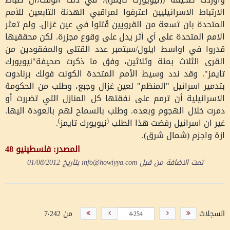
الارتباط الاسرائيليين اعترفوا لمراقبي الهدنة التابعين للأمم
المتحدة بان تسعة من القرويين قُتلوا في عين غزال. ولم تعثر
الامم المتحدة على أي أثر يدل على وقوع مجزرة. لكن محققيها
قدروا في اواسط ايلول/سبتمبر عدد القتلى والمفقودين من
القرى الثلاث بمئة وثلاثين، وفق ما ذكرت صحيفة"نيويورك
تايمز". وقد ندد وسيط الأمم المتحدة الكونت فولك برنادوت
بتدمير اسرائيل "المنظم" لعين غزال وجبع، وطلب من الحكومة
الاسرائيلية أن ترمم على نفقتها كل المنازل التي تضررت أو
دمرت خلال الهجوم وبعده. وطلب بالسماح لهم بالعودة اليها.
غير ان اسرائيل رفضت هذا الطلب
(
نيويورك تايمز
)
.
ازة واجزم (شمال شرق).
المصدر: فلسطينيو 48
تمت الاضافة من قبل
info@howiyya.com
بتاريخ
01/08/2012
السجلات
من 7٬242